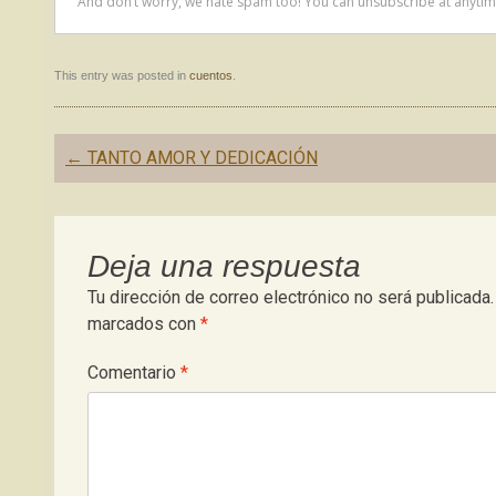
This entry was posted in
cuentos
.
Post
←
TANTO AMOR Y DEDICACIÓN
navigation
Deja una respuesta
Tu dirección de correo electrónico no será publicada.
marcados con
*
Comentario
*