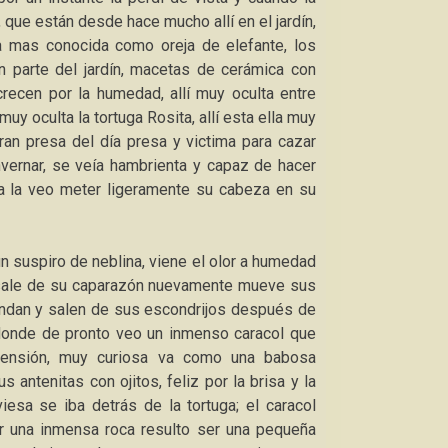
que están desde hace mucho allí en el jardín,
a mas conocida como oreja de elefante, los
n parte del jardín, macetas de cerámica con
recen por la humedad, allí muy oculta entre
y oculta la tortuga Rosita, allí esta ella muy
gran presa del día presa y victima para cazar
ernar, se veía hambrienta y capaz de hacer
a la veo meter ligeramente su cabeza en su
un suspiro de neblina, viene el olor a humedad
a sale de su caparazón nuevamente mueve sus
undan y salen de sus escondrijos después de
de donde de pronto veo un inmenso caracol que
 tensión, muy curiosa va como una babosa
antenitas con ojitos, feliz por la brisa y la
iesa se iba detrás de la tortuga; el caracol
r una inmensa roca resulto ser una pequeña