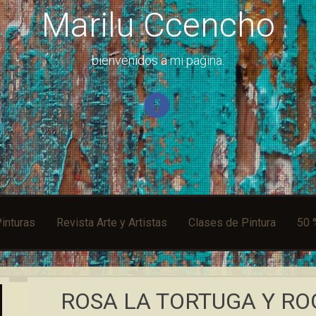
Marilu Ccencho
bienvenidos a mi pagina.
inturas
Revista Arte y Artistas
Clases de Pintura
50 
ROSA LA TORTUGA Y RO