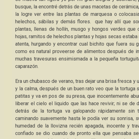
busque, la encontré detrás de unas macetas de cerámica, 
la logre ver entre las plantas de marquesa o colocasi
helechos, sábilas y demás flores. que hay allí que so
plantas, llenas de hollín, musgo y hongos verdes que c
hojas, ramitos de helechos plantas y hojas secas estaba mu
atenta, hurgando y encontrar cual bichito que fuera su 
como es natural proveerse de alimentos después de inv
muchas travesuras ensimismada a la pequeña tortuguit
caparazón.
Era un chubasco de verano, tras dejar una brisa fresca y 
y la calma, después de un buen rato veo que la tortug
patitas y va en pos de su presa, que inocentemente ab
liberar el cielo el liquido que las hace revivir; ni se 
detrás de la tortuga va galopando rápidamente sin
caminando suavemente hasta le podía ver su sonrisa, sus 
humedad de la llovizna recién apagada, inocente y trav
confiado se dio cuando de pronto ella que pensaba se