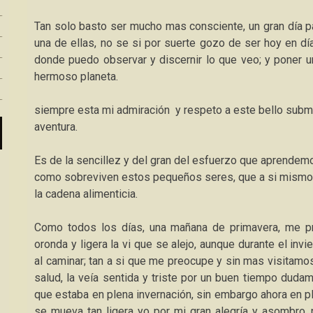
Tan solo basto ser mucho mas consciente, un gran día pa
una de ellas, no se si por suerte gozo de ser hoy en d
donde puedo observar y discernir lo que veo; y poner u
hermoso planeta.
siempre esta mi admiración y respeto a este bello submu
aventura.
Es de la sencillez y del gran del esfuerzo que aprende
como sobreviven estos pequeños seres, que a si mismo e
la cadena alimenticia.
Como todos los días, una mañana de primavera, me pr
oronda y ligera la vi que se alejo, aunque durante el invi
al caminar; tan a si que me preocupe y sin mas visitamos
salud, la veía sentida y triste por un buen tiempo duda
que estaba en plena invernación, sin embargo ahora en p
se mueva tan ligera yo por mi gran alegría y asombro, p