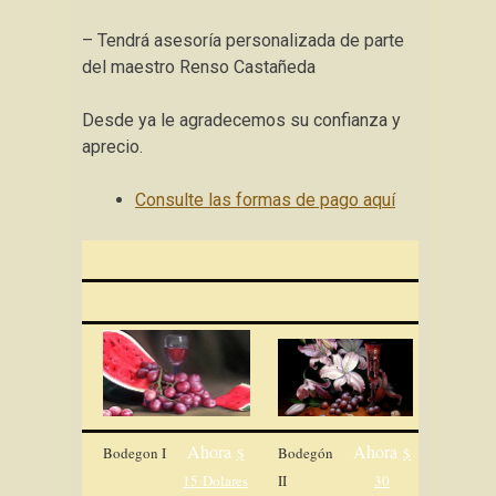
– Tendrá asesoría personalizada de parte
del maestro Renso Castañeda
Desde ya le agradecemos su confianza y
aprecio.
Consulte las formas de pago aquí
Ahora
Ahora
Bodegon I
$
Bodegón
$
15 Dolares
II
30