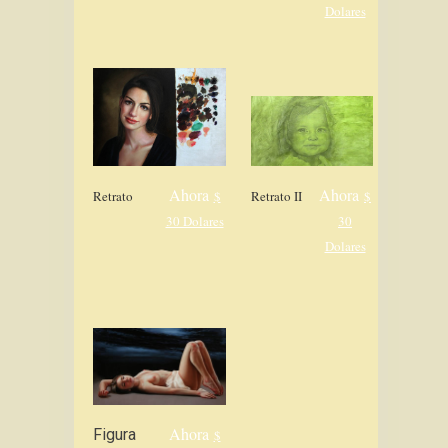
Dolares
Ahora
Ahora
Retrato
$
Retrato II
$
30 Dolares
30
Dolares
Ahora
Figura
$