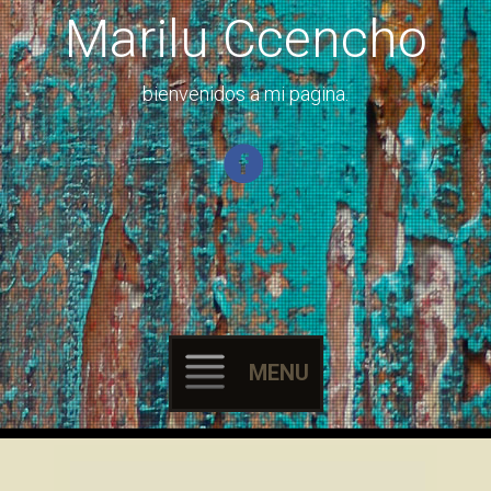
Marilu Ccencho
bienvenidos a mi pagina.
MENU
Skip
to